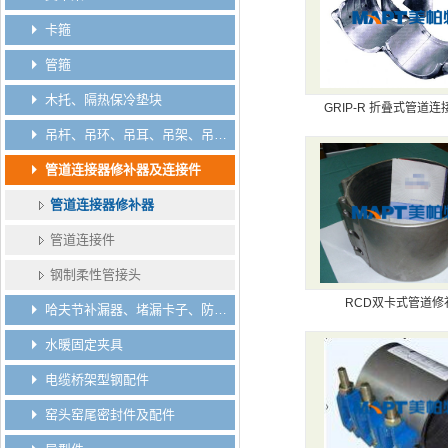
卡箍
管箍
木托、隔热保冷垫块
GRIP-R 折叠式管道
吊杆、吊环、吊耳、吊架、吊钩、吊板垫板
管道连接器修补器及连接件
管道连接器修补器
管道连接件
钢制柔性管接头
RCD双卡式管道修
哈夫节补漏器、堵漏卡子、防脱卡子、分水卡子
水暖固定夹具
电缆桥架型钢配件
窑头窑尾密封件及配件