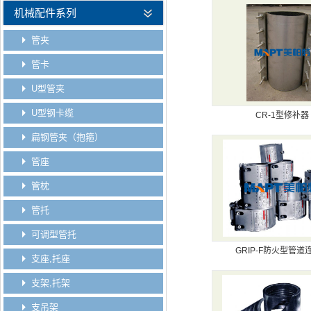
机械配件系列
管夹
管卡
U型管夹
U型钢卡缆
CR-1型修补器
扁钢管夹（抱箍）
管座
管枕
管托
可调型管托
GRIP-F防火型管道
支座,托座
支架,托架
支吊架