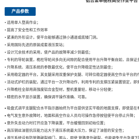
铝合金单桅柱高空作业平台
产品参数
• 适用单人登高作业；
• 提高了安全性和工作效率
• 紧凑的外形设计，使平台能够通过狭小通道或底矮门洞。
• 采用国际先进的原装成套液压泵站；
• 设计冗余技术的采用，使产品的故障率减少到最低；
• 专利的导轮装置，桅柱导轮间多向无间隙的配合使用平台升降平衡自如，且保证
• 升降系统、液压系统的参数最优化，使平台升降稳定性达到最佳；
• 采用稳定器的平台，其支腿采用双重保护支腿、可转位稳定器使高空作业平台的
• 活动式护栏的装配，通过平台一次升降动作，利用专利的支撑压紧装置锁定，即
• 升降桅柱全部用高强度铝合金型材，整机重量轻，移动十分轻便；
• 精密的水平显示装置，确保调平操作准确、可靠。
• 吸盘式调平支腿配合水平指示器始终为平台提供坚实平稳的地面支撑，即使是在
• 电气发生意外故障时，地面和高空作业人员均可操作急停按钮使平台停止升降；
• 意外失去动力时打开应急下降装置，平台缓慢回到初始位置；
• 高压钢丝油管抗压能力远大于液压系统最大压力，保证了油管的安全性；
• 液压系统设有防管路破裂阀门，那么，即使 管路意外破裂，也能避免平台急速下