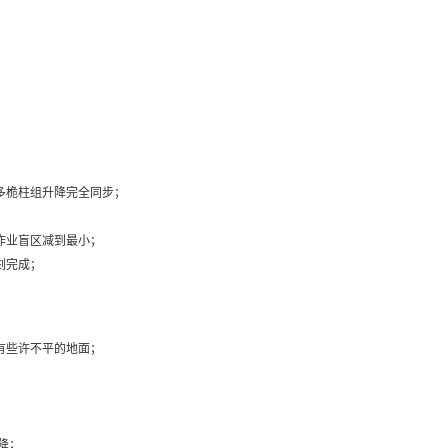
多桅柱组升降完全同步；
作业盲区减到最小；
刻完成；
有些许不平的地面；
降；