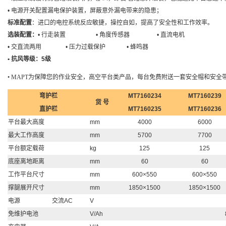
• 电源开关配置漏电保护装置，屏蔽意外漏电带来的隐患；
标准配置
：进口的电控系统反应敏捷，操控自如，提高了安全性和工作效率。
选装配置：
•
行走装置 • 角度传感器 • 直流电机
• 交直流两用 • 压力过载保护 • 蜂鸣器
• 抗风等级：5级
• MAPT为保障您的作业安全，高空平台类产品，每台免费附送一套安全帽和安全
弯护栏
MT7160234
MT7160239
货 号
直护栏
MT7160235
MT7160236
平台最大高度
mm
4000
6000
最大工作高度
mm
5700
7700
平台额定载荷
kg
125
125
底座离地距离
mm
60
60
工作平台尺寸
mm
600×550
600×550
撑腿展开尺寸
mm
1850×1500
1850×1500
电源
交流AC
V
免维护电池
V/Ah