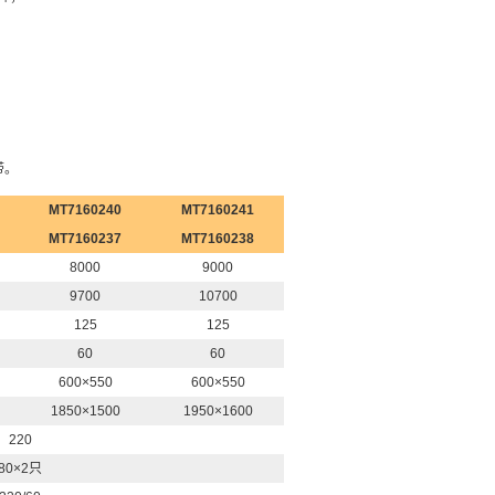
带。
MT7160240
MT7160241
MT7160237
MT7160238
8000
9000
9700
10700
125
125
60
60
600×550
600×550
1850×1500
1950×1600
220
80×2只