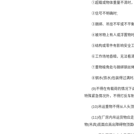
①超载或物体重量不清时，如
②信号不明确时;
③捆绑、吊挂不牢或不平衡，
④被吊物上有人或浮置物时
⑤结构或零件有影响安全工作
⑥工作场地昏暗，无法看清场
⑦重物棱角处与捆绑钢丝绳之
⑧钢水(铁水)包装得过满时
(9)不得在有载荷的情况下
特殊紧急情况外，不得打反车
(10)吊运重物不得从人头
(11)在厂房内吊运货物应走
物(吊具)底面应高出障碍物顶面0