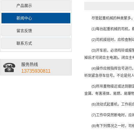
产品展示
新闻中心
尽管起重机械的种类繁多，
(1)每台起重机械的司机，
留言反馈
(2)司机接班时，应检查制
联系方式
(3)开车前，必须鸣铃或报
掉后才可闭合主电源)。闭合主
服务热线
(4)操作应按指挥信号进行
13735930811
听到紧急停车信号。不论是何
(5)所吊重物接近或达到额定起
金属、有害液体、易燃、易爆
(6)流动式起重机，工作前
(7)工作中突然断电时，应
(8)有下列情况之一时，司