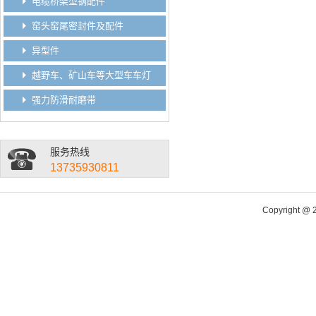
电缆桥架型钢配件
窑头窑尾密封件及配件
异型件
越野车、矿山车等大型车车灯
强力防滑耐磨带
服务热线
13735930811
Copyright @ 