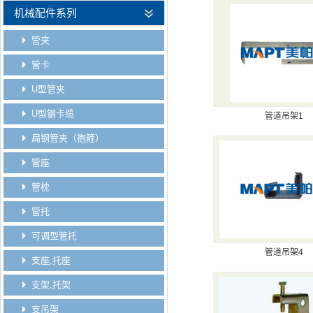
机械配件系列
管夹
管卡
U型管夹
U型钢卡缆
管道吊架1
扁钢管夹（抱箍）
管座
管枕
管托
可调型管托
管道吊架4
支座,托座
支架,托架
支吊架